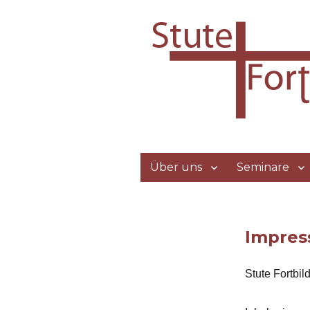
Stute Fortbild
Arbeit – Recht & Kirche
Über uns
Seminare
Impre
Stute Fortbi