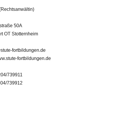
 (Rechtsanwältin)
dstraße 50A
rt OT Stotternheim
stute-fortbildungen.de
w.stute-fortbildungen.de
204/739911
204/739912